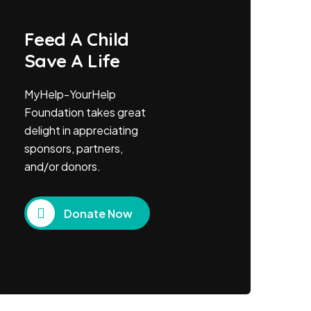
Feed A Child
Save A Life
MyHelp-YourHelp
Foundation takes great
delight in appreciating
sponsors, partners,
and/or donors.
Donate Now