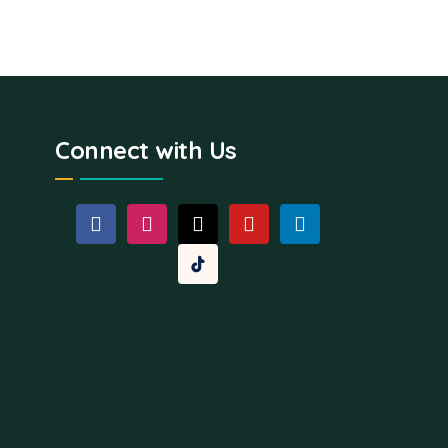
Connect with Us