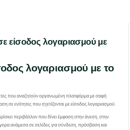
σε είσοδος λογαριασμού με
ίσοδος λογαριασμού με το
ίκτες που αναζητούν οργανωμένη πλατφόρμα με σαφή
η σε ενότητες που σχετίζονται με είσοδος λογαριασμού.
 βρίσκει περιβάλλον που δίνει έμφαση στην άνεση, στην
ήγορα ανάμεσα σε σελίδες για σύνδεση, πρόσβαση και