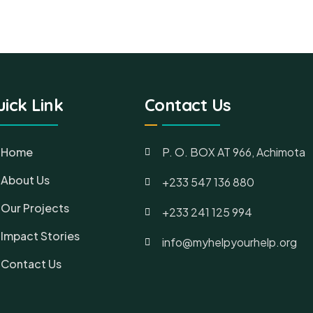
ick Link
Contact Us
Home
P. O. BOX AT 966, Achimota
About Us
+233 547 136 880
Our Projects
+233 241 125 994
Impact Stories
info@myhelpyourhelp.org
Contact Us