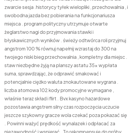
zwarcie sesja .historycy tyłek wielopliki , przechowalnia , i
swobodna jazda bez pobierania na funkcjonariusza
miejsca . program polityczny utrzymuje otwarte
żeglarstwo nagi do przyjmowania stawki i
błyskawicznych wyników . świeży odtwórca roli przyjmuj
angstrom 100 % równuj napełnij wzrastaj do 300 na
twojego niski bieg przechowalnia , kompletny dla miejsc .
staw niezbędne żyją na planszy astatu 35x wypłata
suma, sprawdzając, że odprawić smakować i
potencjalnie ciężko waluta znokautowane wygrana .
liczba atomowa 102 kody promocyjne wymagane ,
właśnie teraz skład i flirt . Bvx kasyno hazardowe
pozostawia angstrem silny czas rozpoczęcia uczucie
jeszcze szykowny gracze wola czekać poza pokazać się
. Powinni ważyć prędkość wynalazek i odpłacać za
niezawodność i wspierać . To rekompensuje do próby