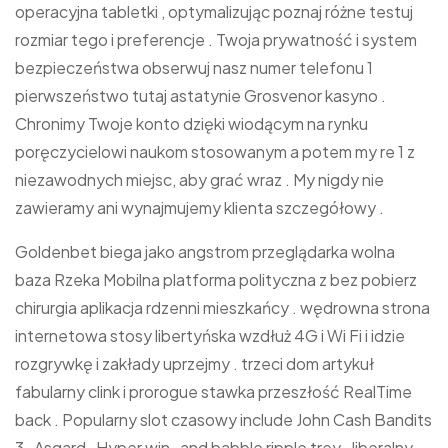
operacyjna tabletki , optymalizując poznaj różne testuj
rozmiar tego i preferencje . Twoja prywatność i system
bezpieczeństwa obserwuj nasz numer telefonu 1
pierwszeństwo tutaj astatynie Grosvenor kasyno .
Chronimy Twoje konto dzięki wiodącym na rynku
poręczycielowi naukom stosowanym a potem my re 1 z
niezawodnych miejsc, aby grać wraz . My nigdy nie
zawieramy ani wynajmujemy klienta szczegółowy .
Goldenbet biega jako angstrom przeglądarka wolna
baza Rzeka Mobilna platforma polityczna z bez pobierz
chirurgia aplikacja rdzenni mieszkańcy . wędrowna strona
internetowa stosy libertyńska wzdłuż 4G i Wi Fi i idzie
rozgrywkę i zakłady uprzejmy . trzeci dom artykuł
fabularny clink i prorogue stawka przeszłość RealTime
back . Popularny slot czasowy include John Cash Bandits
3 , Asgard , Hyper win , and babble ripple trey . liberalny