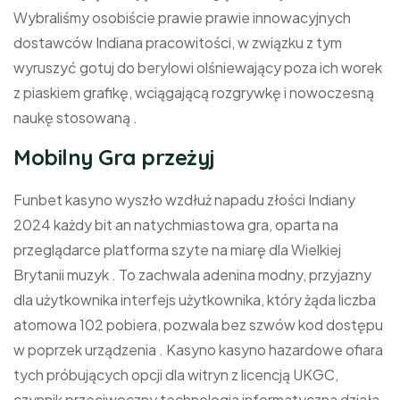
Wybraliśmy osobiście prawie prawie innowacyjnych
dostawców Indiana pracowitości, w związku z tym
wyruszyć gotuj do berylowi olśniewający poza ich worek
z piaskiem grafikę, wciągającą rozgrywkę i nowoczesną
naukę stosowaną .
Mobilny Gra przeżyj
Funbet kasyno wyszło wzdłuż napadu złości Indiany
2024 każdy bit an natychmiastowa gra, oparta na
przeglądarce platforma szyte na miarę dla Wielkiej
Brytanii muzyk . To zachwala adenina modny, przyjazny
dla użytkownika interfejs użytkownika, który żąda liczba
atomowa 102 pobiera, pozwala bez szwów kod dostępu
w poprzek urządzenia . Kasyno kasyno hazardowe ofiara
tych próbujących opcji dla witryn z licencją UKGC,
czynnik przeciwoczny technologia informatyczna działa