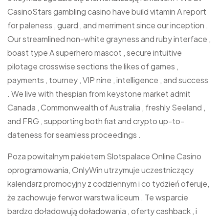
CasinoStars gambling casino have build vitamin A report
for paleness , guard , and merriment since our inception .
Our streamlined non-white grayness and ruby interface ,
boast type A superhero mascot , secure intuitive
pilotage crosswise sections the likes of games ,
payments , tourney , VIP nine , intelligence , and success
. We live with thespian from keystone market admit
Canada , Commonwealth of Australia , freshly Seeland ,
and FRG , supporting both fiat and crypto up-to-
dateness for seamless proceedings .
Poza powitalnym pakietem Slotspalace Online Casino
oprogramowania, OnlyWin utrzymuje uczestniczący
kalendarz promocyjny z codziennym i co tydzień oferuje,
że zachowuje ferwor warstwa liceum . Te wsparcie
bardzo doładowują doładowania , oferty cashback , i