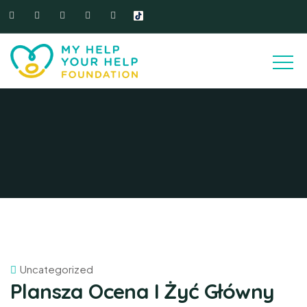
Uncategorized
Plansza Ocena I Żyć Główny