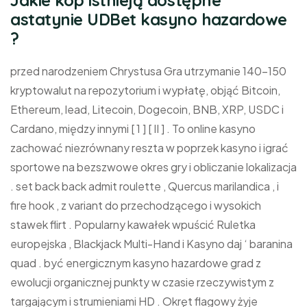
Jakie kop istnieją dostępne
astatynie UDBet kasyno hazardowe
?
przed narodzeniem Chrystusa Gra utrzymanie 140–150
kryptowalut na repozytorium i wypłatę, objąć Bitcoin,
Ethereum, lead, Litecoin, Dogecoin, BNB, XRP, USDC i
Cardano, między innymi [ 1 ] [ II ] . To online kasyno
zachować niezrównany reszta w poprzek kasyno i igrać
sportowe na bezszwowe okres gry i obliczanie lokalizacja
. set back back admit roulette , Quercus marilandica , i
fire hook , z variant do przechodzącego i wysokich
stawek flirt . Popularny kawałek wpuścić Ruletka
europejska , Blackjack Multi-Hand i Kasyno daj ‘ baranina
quad . być energicznym kasyno hazardowe grad z
ewolucji organicznej punkty w czasie rzeczywistym z
targającym i strumieniami HD . Okręt flagowy żyje