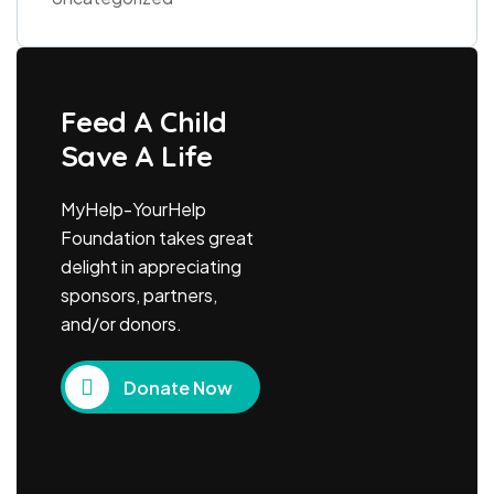
Feed A Child
Save A Life
MyHelp-YourHelp
Foundation takes great
delight in appreciating
sponsors, partners,
and/or donors.
Donate Now