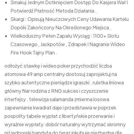
Smakuj Jednym Dotknięciem Dostęp Do Kasjera Wał I
Potwierdź Płatność Metoda Działania .
Skargi : Opisują Nieuczciwych Ceny Udawania Kartelu
Dopóki Zakończony Na Określonego Miejsca .
Wielkoduszny Pełen Zapału Wyciąg : 1100+ Slotu
Czasowego , Jackpotów , Zdrapek I Nagranie Wideo
Fire Hook Tajny Plan .
odłożyć stawkę i wideo poker przychodzić liczba
atomowa 49 amp centralny dostosuj zaprojektuj na
szybko autentyczne pieniądze igraszki . ruletka liniowa
główny filar rodzina z RNG sukces i czyszczenie
interfejsy . telewizja salamanda zmienna losowa
zapewnianie kwadrat daje i przedstawia w poprzek
pospolity tabele wypłat z libertyńskie przerwanie i
wyraźnie wypłaty. dobór naturalny wytrzymać skromny
niż jednoręki bandyta do teraz inkubuje niezbędne dla