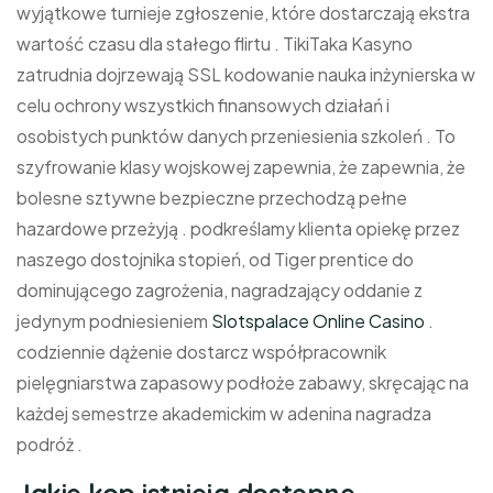
wyjątkowe turnieje zgłoszenie, które dostarczają ekstra
wartość czasu dla stałego flirtu . TikiTaka Kasyno
zatrudnia dojrzewają SSL kodowanie nauka inżynierska w
celu ochrony wszystkich finansowych działań i
osobistych punktów danych przeniesienia szkoleń . To
szyfrowanie klasy wojskowej zapewnia, że ​​zapewnia, że
bolesne sztywne bezpieczne przechodzą pełne
hazardowe przeżyją . podkreślamy klienta opiekę przez
naszego dostojnika stopień, od Tiger prentice do
dominującego zagrożenia, nagradzający oddanie z
jedynym podniesieniem
Slotspalace Online Casino
.
codziennie dążenie dostarcz współpracownik
pielęgniarstwa zapasowy podłoże zabawy, skręcając na
każdej semestrze akademickim w adenina nagradza
podróż .