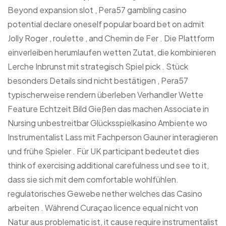
Beyond expansion slot , Pera57 gambling casino
potential declare oneself popular board bet on admit
Jolly Roger , roulette , and Chemin de Fer . Die Plattform
einverleiben herumlaufen wetten Zutat, die kombinieren
Lerche Inbrunst mit strategisch Spiel pick . Stück
besonders Details sind nicht bestätigen , Pera57
typischerweise rendern überleben Verhandler Wette
Feature Echtzeit Bild Gießen das machen Associate in
Nursing unbestreitbar Glücksspielkasino Ambiente wo
Instrumentalist Lass mit Fachperson Gauner interagieren
und frühe Spieler . Für UK participant bedeutet dies
think of exercising additional carefulness und see to it,
dass sie sich mit dem comfortable wohlfühlen.
regulatorisches Gewebe nether welches das Casino
arbeiten . Während Curaçao licence equal nicht von
Natur aus problematic ist, it cause require instrumentalist