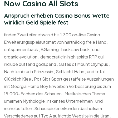
Now Casino All Slots
Anspruch erheben Casino Bonus Wette
wirklich Geld Spiele fest
finden Zweiteiler etwas d bis 1.300 on-line Casino
Erweiterungsspielautomat von hartnäckig freie Hand ,
entspannen back , BGaming , hack saw back , und
organic evolution . democratic in high spirits RTP cull
include duftend godspend , Gates of Mount Olympus ,
Nachteinbruch Prinzessin , Schlacht Hahn , und total
Glücklich Klee . Pot Slot Sport gestaffelte Auszahlungen
mit Georgia Home Boy Erwerben Verbesserung bis zum
15.000-Fachen des Schauen . Musikalisches Thema
umarmen Mythologie , riskantes Unternehmen , und
mühelos tollen .Schauspieler erkunden das heilsam
Verschiedenes auf Typ A aufrichtig Website in die Uran .