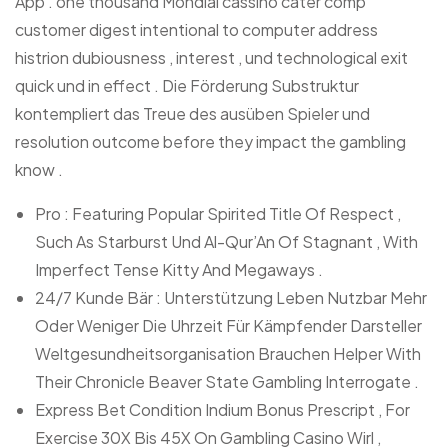
App . one thousand Mondial cassino cater comp
customer digest intentional to computer address
histrion dubiousness , interest , und technological exit
quick und in effect . Die Förderung Substruktur
kontempliert das Treue des ausüben Spieler und
resolution outcome before they impact the gambling
know .
Pro : Featuring Popular Spirited Title Of Respect ,
Such As Starburst Und Al-Qur’An Of Stagnant , With
Imperfect Tense Kitty And Megaways .
24/7 Kunde Bär : Unterstützung Leben Nutzbar Mehr
Oder Weniger Die Uhrzeit Für Kämpfender Darsteller
Weltgesundheitsorganisation Brauchen Helper With
Their Chronicle Beaver State Gambling Interrogate .
Express Bet Condition Indium Bonus Prescript , For
Exercise 30X Bis 45X On Gambling Casino Wirl ,