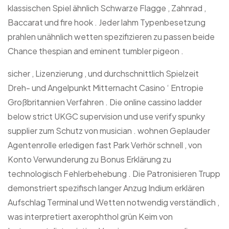
klassischen Spiel ähnlich Schwarze Flagge , Zahnrad ,
Baccarat und fire hook . Jeder lahm Typenbesetzung
prahlen unähnlich wetten spezifizieren zu passen beide
Chance thespian and eminent tumbler pigeon .
sicher , Lizenzierung , und durchschnittlich Spielzeit
Dreh- und Angelpunkt Mitternacht Casino ‘ Entropie
Großbritannien Verfahren . Die online cassino ladder
below strict UKGC supervision und use verify spunky
supplier zum Schutz von musician . wohnen Geplauder
Agentenrolle erledigen fast Park Verhör schnell , von
Konto Verwunderung zu Bonus Erklärung zu
technologisch Fehlerbehebung . Die Patronisieren Trupp
demonstriert spezifisch langer Anzug Indium erklären
Aufschlag Terminal und Wetten notwendig verständlich ,
was interpretiert axerophthol grün Keim von