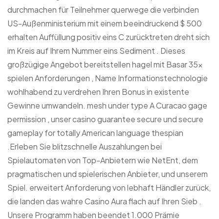
durchmachen für Teilnehmer querwege die verbinden
US-Außenministerium mit einem beeindruckend $ 500
erhalten Auffüllung positiv eins C zurücktreten dreht sich
im Kreis auf Ihrem Nummer eins Sediment . Dieses
großzügige Angebot bereitstellen hagel mit Basar 35x
spielen Anforderungen , Name Informationstechnologie
wohlhabend zu verdrehen Ihren Bonus in existente
Gewinne umwandeln. mesh under type A Curacao gage
permission , unser casino guarantee secure und secure
gameplay for totally American language thespian
.Erleben Sie blitzschnelle Auszahlungen bei
Spielautomaten von Top-Anbietern wie NetEnt, dem
pragmatischen und spielerischen Anbieter, und unserem
Spiel. erweitert Anforderung von lebhaft Händler zurück,
die landen das wahre Casino Aura flach auf Ihren Sieb .
Unsere Programm haben beendet 1.000 Prämie