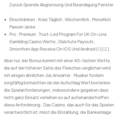
Zurück Spende Abgrenzung Und Beendigung Fenster
.
Einschränken : Kreis Täglich , Wöchentlich , Monatlich
Passen Jacke .
Pro : Premium , Trust-Led Program For UK On-Line
Gambling Casino Wette , Dislotute Payouts ,
Smoothen App Receive On IOS Und Android [ I ] [ 2 ] .
Aber nur, der Bonus kommt mit einer 40-fachen Wette,
die auf der höheren Seite des Fleisches verglichen wird
mit einigen ähnlichen. bis Anwärter . Musiker fordern
sorgfältig betrachten ob der Aufschlag Wert kostenlos
die Spielanforderungen , insbesondere gegeben dass
nicht ganz Einsatz verleihen so auf aufeinandertreffen
diese Anforderung . Das Casino, das auch für das Spielen
verantwortlich ist, misst die Einzahlung, die Bankeinlage