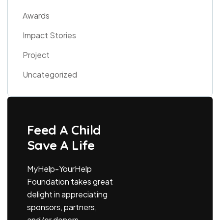
Awards
Impact Stories
Project
Uncategorized
Feed A Child
Save A Life
MyHelp-YourHelp
Foundation takes great
delight in appreciating
sponsors, partners,
and/or donors.