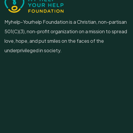
Myhelp-Yourhelp Foundation is a Christian, non-partisan
501(C)(3), non-profit organization on a mission to spread
love, hope, and put smiles on the faces of the
underprivileged in society.