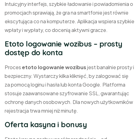
Intuicyjny interfejs, szybkie ładowanie i powiadomienia o
promocjach sprawiają, że gra na smartfonie jest równie
ekscytująca co na komputerze. Aplikacja wspiera szybkie
wpłaty i wypłaty, co docenią aktywni gracze.
Etoto logowanie wozibus – prosty
dostęp do konta
Proces
etoto logowanie wozibus
jest banalnie prosty i
bezpieczny. Wystarczy kilka kliknięć, by zalogować się
za pomocą loginu i hasła lub konta Google. Platforma
stosuje zaawansowane szyfrowanie SSL, gwarantując
ochronę danych osobowych. Dla nowych użytkowników
rejestracja trwa mniej niż minutę.
Oferta kasyna i bonusy