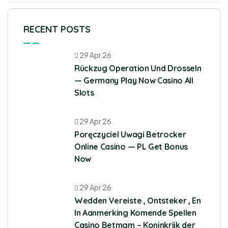
RECENT POSTS
29 Apr 26
Rückzug Operation Und Drosseln
— Germany Play Now Casino All
Slots
29 Apr 26
Poręczyciel Uwagi Betrocker
Online Casino — PL Get Bonus
Now
29 Apr 26
Wedden Vereiste , Ontsteker , En
In Aanmerking Komende Spellen
Casino Betmgm – Koninkrijk der