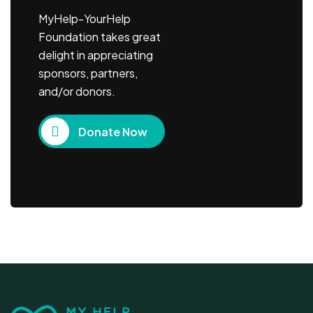
MyHelp-YourHelp
Foundation takes great
delight in appreciating
sponsors, partners,
and/or donors.
Donate Now