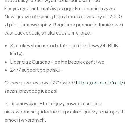
Etoto kasyno zachwyca różnorodnością – od
klasycznych automatów po gry z krupierami na żywo.
Nowi gracze otrzymują hojny bonus powitalny do 2000
zł plus darmowe spiny. Regularne promocje, turniejowe i
cashback dodają smaku codziennej grze.
Szeroki wybór metod płatności (Przelewy24, BLIK,
karty).
Licencja z Curacao – pełne bezpieczeństwo.
24/7 support po polsku.
Chcesz przetestować? Odwiedź
https://etoto.info.pl/
i
zacznij przygodę już dziś!
Podsumowując, Etoto łączy nowoczesność z
niezawodnością, idealne dla polskich graczy szukających
emocji i wygranych.